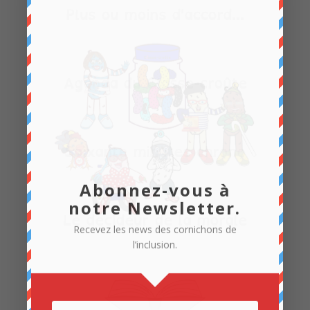
Plus ou moins d'accord...
Agenda du Classe-croûte
Soixante minutes chrono
Abonnez-vous à
notre Newsletter.
Le décideur de la morale
Recevez les news des cornichons de
l’inclusion.