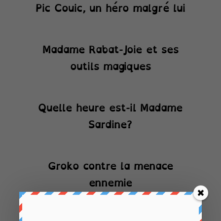
Pic Couic, un héro malgré lui
Madame Rabat-Joie et ses
outils magiques
Quelle heure est-il Madame
Sardine?
Groko contre la menace
ennemie