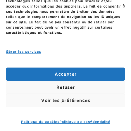
technologies telles que les cookies pour stocker et/ou
accéder aux informations des appareils. Le fait de consentir à
ces technologies nous permettra de traiter des données
telles que le comportement de navigation ou les ID uniques
sur ce site. Le fait de ne pas consentir ou de retirer son
consentement peut avoir un effet négatif sur certaines
Conditions générales
caractéristiques et fonctions.
Politique de cookies (UE)
Gérer les services
Politique de confidentialité
Accepter
Refuser
Voir les préférences
TÉLÉPHONE: 06.04.09.26.45 //
COLLECTIONCLASSECROUTE@GMAIL.COM
Politique de cookies
Politique de confidentialité