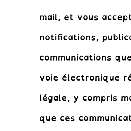
mail, et vous accep
notifications, publi
communications que
Abon
Recevez le
voie électronique 
légale, y compris ma
que ces communicati