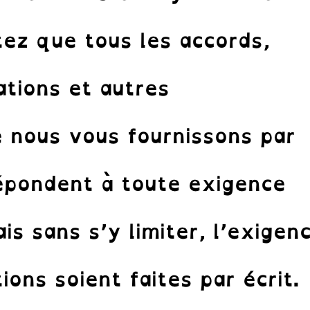
tez que tous les accords,
cations et autres
 nous vous fournissons par
nez-vous à notre Newsletter.
s news des cornichons de l’inclusion.
répondent à toute exigence
is sans s’y limiter, l’exigen
S'abonne
ons soient faites par écrit.