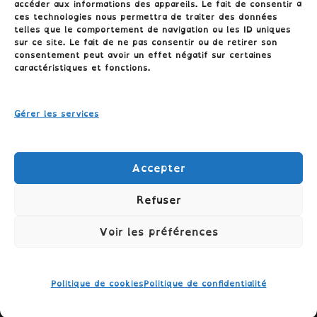
accéder aux informations des appareils. Le fait de consentir à
ces technologies nous permettra de traiter des données
telles que le comportement de navigation ou les ID uniques
sur ce site. Le fait de ne pas consentir ou de retirer son
consentement peut avoir un effet négatif sur certaines
Conditions générales
caractéristiques et fonctions.
Politique de cookies (UE)
Gérer les services
Politique de confidentialité
Accepter
Refuser
Voir les préférences
TÉLÉPHONE: 06.04.09.26.45 //
COLLECTIONCLASSECROUTE@GMAIL.COM
Politique de cookies
Politique de confidentialité