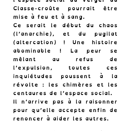
notre Newsletter.
Classe-croûte pourrait être
Recevez les news des cornichons de
mise à feu et à sang.
l’inclusion.
Ce serait le début du chaos
(l’anarchie), et du pugilat
(altercation) ! Une histoire
abominable ! La peur se
mêlant au refus de
S'abonner !
l’expulsion, toutes ces
inquiétudes poussent à la
révolte : les chimères et les
centaures de l’espace social.
Il n’arrive pas à la raisonner
pour qu’elle accepte enfin de
renoncer à aider les autres.