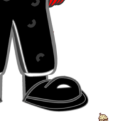
nez-vous à notre Newsletter.
s news des cornichons de l’inclusion.
S'abonne