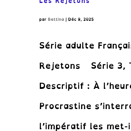
Les Rejetons
par
Bettina
|
Déc 9, 2025
Série adulte França
Rejetons Série 3, 
Descriptif : À l’heu
Procrastine s’inter
l’impératif les met-