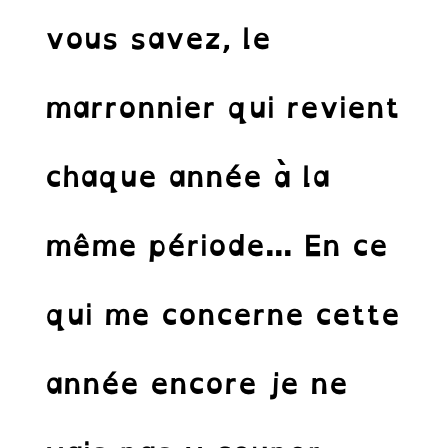
vous savez, le
marronnier qui revient
chaque année à la
même période… En ce
Abonnez-vous à
qui me concerne cette
notre Newsletter.
Recevez les news des cornichons de
année encore je ne
l’inclusion.