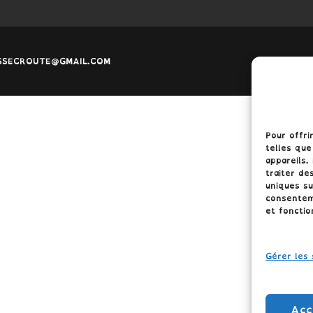
LASSECROUTE@GMAIL.COM
Pour offri
telles que
appareils.
traiter de
uniques su
consenteme
et fonctio
Gérer les 
Acc