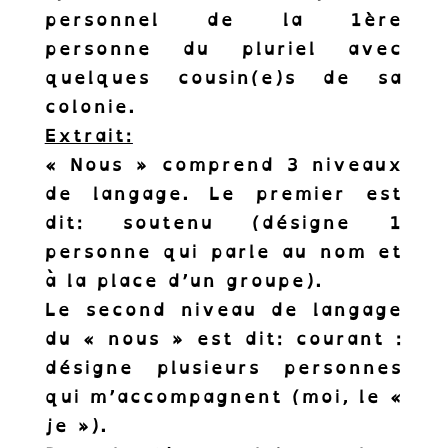
personnel de la 1ère
personne du pluriel avec
quelques cousin(e)s de sa
colonie.
Extrait:
« Nous » comprend 3 niveaux
de langage. Le premier est
dit: soutenu (désigne 1
personne qui parle au nom et
à la place d’un groupe).
Le second niveau de langage
du « nous » est dit: courant :
Abonnez-vous à
désigne plusieurs personnes
notre Newsletter.
qui m’accompagnent (moi, le «
Recevez les news des cornichons de
je »).
l’inclusion.