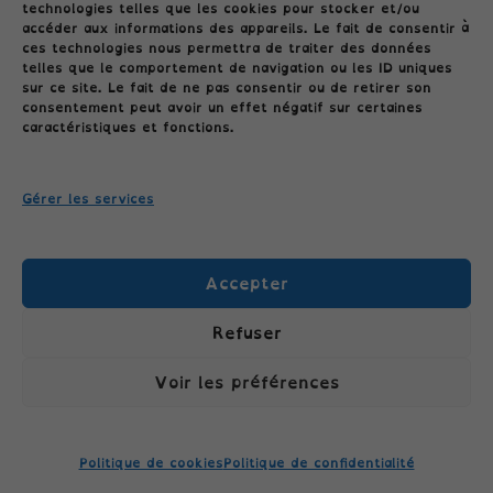
technologies telles que les cookies pour stocker et/ou
accéder aux informations des appareils. Le fait de consentir à
ces technologies nous permettra de traiter des données
telles que le comportement de navigation ou les ID uniques
sur ce site. Le fait de ne pas consentir ou de retirer son
consentement peut avoir un effet négatif sur certaines
Conditions générales
caractéristiques et fonctions.
Politique de cookies (UE)
Gérer les services
Politique de confidentialité
Accepter
Refuser
Voir les préférences
TÉLÉPHONE: 06.04.09.26.45 //
COLLECTIONCLASSECROUTE@GMAIL.COM
Politique de cookies
Politique de confidentialité