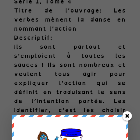
Série 1, Tome 4
Titre de l’ouvrage:
Les
verbes mènent la danse en
nommant l’action
Descriptif:
Ils sont partout et
s’emploient à toutes les
sauces ! Ils sont nombreux et
veulent tous agir pour
expliquer l’action qui se
définit en traduisant le sens
de l’intention portée. Les
identifier, c’est les choisir
pour les appréhender et
connaître leur utilisation. Il
faut le dire, le verbe