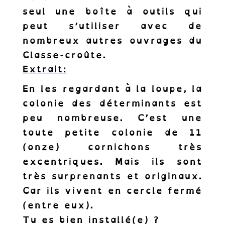
seul une boîte à outils qui
peut s’utiliser avec de
nombreux autres ouvrages du
Classe-croûte.
Extrait:
En les regardant à la loupe, la
colonie des déterminants est
peu nombreuse. C’est une
toute petite colonie de 11
Abonnez-vous à
(onze) cornichons très
notre Newsletter.
excentriques. Mais ils sont
Recevez les news des cornichons de
très surprenants et originaux.
l’inclusion.
Car ils vivent en cercle fermé
(entre eux).
Tu es bien installé(e) ?