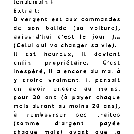
lendemain !
Extrait:
Divergent est aux commandes
de son bolide (sa voiture),
aujourd’hui c’est le jour J…
Abonnez-vous à
(Celui qui va changer sa vie).
notre Newsletter.
Il est heureux, il devient
Recevez les news des cornichons de
enfin propriétaire. C’est
l’inclusion.
inespéré, il a encore du mal à
y croire vraiment. Il pensait
en avoir encore au moins,
pour 20 ans (à payer chaque
mois durant au moins 20 ans),
S'abonner !
à rembourser ses traites
(somme d’argent payée
chaque mois) avant que la