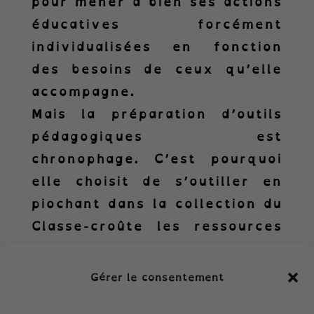
pour mener à bien ses actions
éducatives forcément
individualisées en fonction
des besoins de ceux qu’elle
accompagne.
Mais la préparation d’outils
pédagogiques est
chronophage. C’est pourquoi
elle choisit de s’outiller en
piochant dans la collection du
Classe-croûte les ressources
qu’elle pourra mixer entre
elles. Ainsi elle diversifie ses
Gérer le consentement
interventions personnalisées.