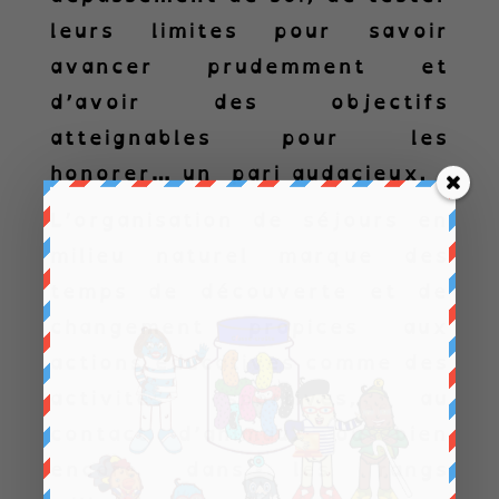
leurs limites pour savoir
avancer prudemment et
d’avoir des objectifs
atteignables pour les
honorer… un pari audacieux.
L’organisation de séjours en
milieu naturel marque des
temps de découverte et de
changement propices aux
actions éducatives comme des
activités sportives, au
contact d’animaux ou bien
encore dans les rangs