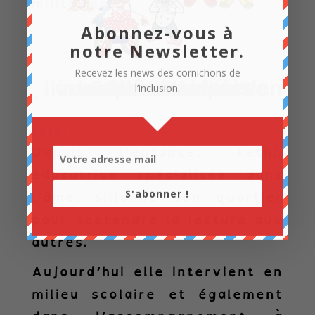
militaires.
Abonnez-vous à
notre Newsletter.
Recevez les news des cornichons de
l’inclusion.
Fethi
Depuis l’enfance, Fethi,
éducatrice spécialisée dans
S'abonner !
l’âme, sillonne son quartier
pour apprendre la lecture aux
autres.
Aujourd’hui elle intervient en
milieu scolaire et également